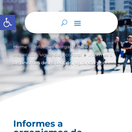
Abrir barra de herramientas
Home
Informes a organismos de
9
inspección, vigilancia y control
Informes a
9
organismos de inspección, vigilancia y control
Informes a