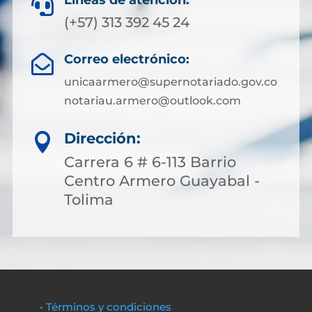
Líneas de atención:

(+57) 313 392 45 24
Correo electrónico:

unicaarmero@supernotariado.gov.co
notariau.armero@outlook.com
Dirección:

Carrera 6 # 6-113 Barrio
Centro Armero Guayabal -
Tolima
• Términos y condiciones