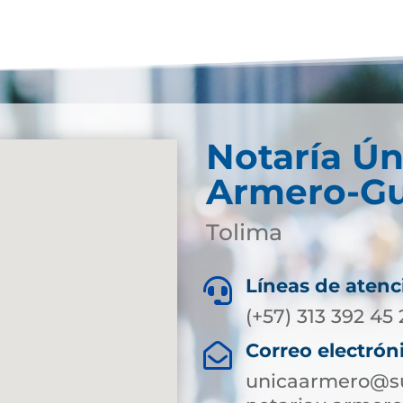
Notaría Ún
Armero-Gu
Tolima
Líneas de atenc

(+57) 313 392 45
Correo electrón

unicaarmero@su