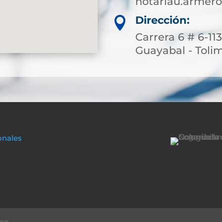
notariau.armer
Dirección:

Carrera 6 # 6-11
Guayabal - Toli
onales