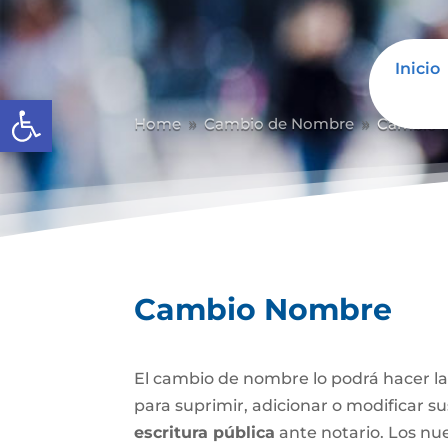
Inicio
Abrir barra de herramientas
Home
Cambio de Nombre
Cambio 
9
9
Cambio Nombre
El cambio de nombre lo podrá hacer l
para suprimir, adicionar o modificar s
escritura pública
ante notario. Los nu