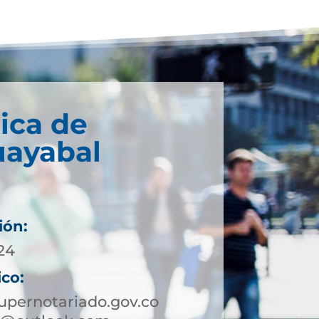
ica de
ayabal
ión:
 24
ico:
pernotariado.gov.co