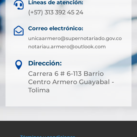
Líneas de atención:

(+57) 313 392 45 24
Correo electrónico:

unicaarmero@supernotariado.gov.co
notariau.armero@outlook.com
Dirección:

Carrera 6 # 6-113 Barrio
Centro Armero Guayabal -
Tolima