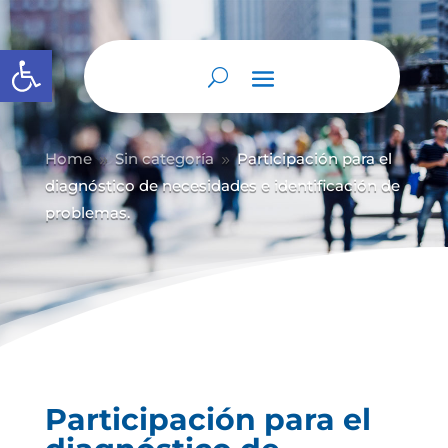
Abrir barra de herramientas
Home
Sin categoría
Participación para el
9
9
diagnóstico de necesidades e identificación de
problemas.
Participación para el