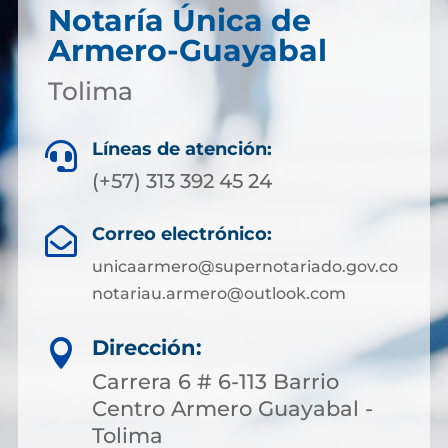
Notaría Única de
Armero-Guayabal
Tolima
Líneas de atención:

(+57) 313 392 45 24
Correo electrónico:

unicaarmero@supernotariado.gov.co
notariau.armero@outlook.com
Dirección:

Carrera 6 # 6-113 Barrio
Centro Armero Guayabal -
Tolima