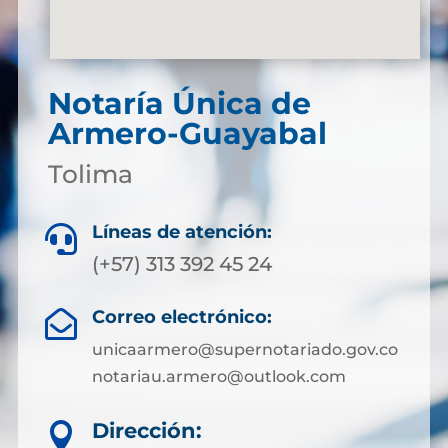
Notaría Única de
Armero-Guayabal
Tolima
Líneas de atención:

(+57) 313 392 45 24
Correo electrónico:

unicaarmero@supernotariado.gov.co
notariau.armero@outlook.com
Dirección:
