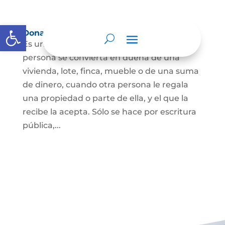
Abrir barra de herramientas
Donación
Es uno de los contratos cuyo fin es que una
persona se convierta en dueña de una
vivienda, lote, finca, mueble o de una suma
de dinero, cuando otra persona le regala
una propiedad o parte de ella, y el que la
recibe la acepta. Sólo se hace por escritura
pública,...