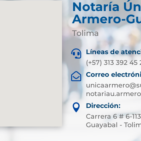
Notaría Ún
Armero-Gu
Tolima
Líneas de atenc

(+57) 313 392 45
Correo electrón

unicaarmero@su
notariau.armer
Dirección:

Carrera 6 # 6-11
Guayabal - Toli