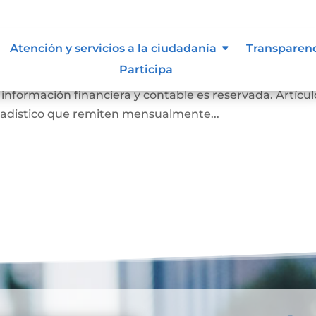
de inspección, vigilancia y contr
Atención y servicios a la ciudadanía
Transparen
Participa
es Notarios a la Superintendencia de Notariado y Regi
 información financiera y contable es reservada. Artícul
tadistico que remiten mensualmente...