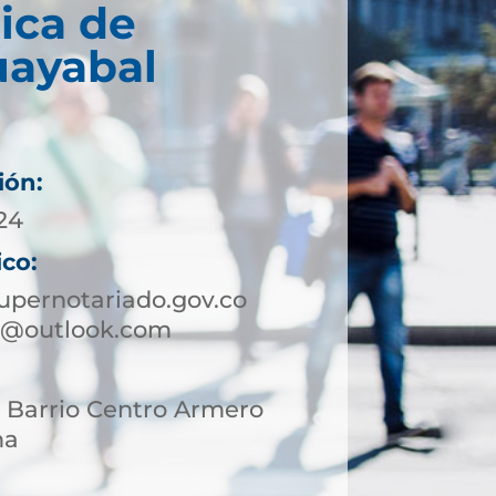
ica de
ayabal
ión:
 24
ico:
pernotariado.gov.co
o@outlook.com
3 Barrio Centro Armero
ma