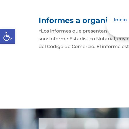
Informes a organismos 
Inicio
Abrir barra de herramientas
«Los informes que presentan los Señor
son: Informe Estadistico Notarial, cuya
del Código de Comercio. El informe es