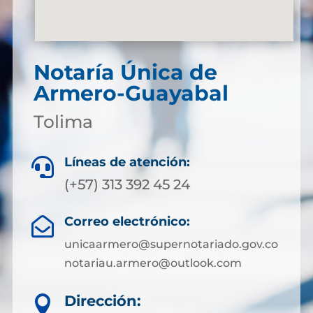
Notaría Única de
Armero-Guayabal
Tolima
Líneas de atención:

(+57) 313 392 45 24
Correo electrónico:

unicaarmero@supernotariado.gov.co
notariau.armero@outlook.com
Dirección:
