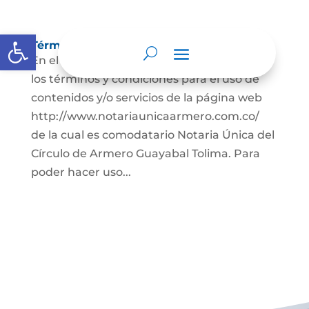
Abrir barra de herramientas
Términos y condiciones
En el presente documento se establecen
los términos y condiciones para el uso de
contenidos y/o servicios de la página web
http://www.notariaunicaarmero.com.co/
de la cual es comodatario Notaria Única del
Círculo de Armero Guayabal Tolima. Para
poder hacer uso...