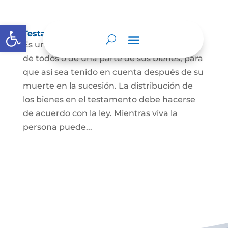
Abrir barra de herramientas
Testamento
Es un acto por el cual una persona dispone
de todos o de una parte de sus bienes, para
que así sea tenido en cuenta después de su
muerte en la sucesión. La distribución de
los bienes en el testamento debe hacerse
de acuerdo con la ley. Mientras viva la
persona puede...