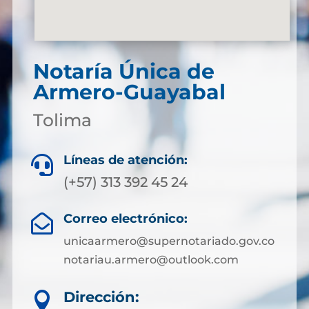
Notaría Única de
Armero-Guayabal
Tolima
Líneas de atención:

(+57) 313 392 45 24
Correo electrónico:

unicaarmero@supernotariado.gov.co
notariau.armero@outlook.com
Dirección:
