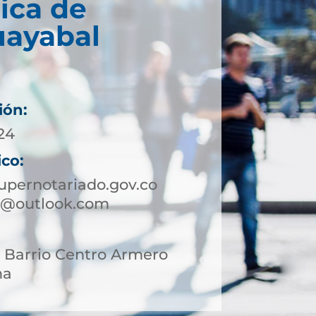
ica de
ayabal
ión:
 24
ico:
pernotariado.gov.co
o@outlook.com
3 Barrio Centro Armero
ma