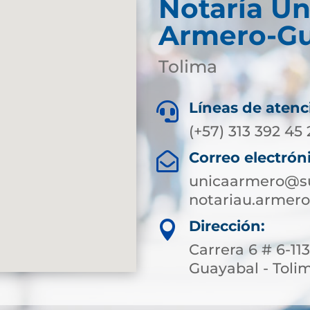
Notaría Ún
Armero-Gu
Tolima
Líneas de atenc

(+57) 313 392 45
Correo electrón

unicaarmero@su
notariau.armer
Dirección:

Carrera 6 # 6-11
Guayabal - Toli