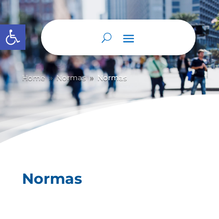
Abrir barra de herramientas
Home
Normas
Normas
9
9
Normas