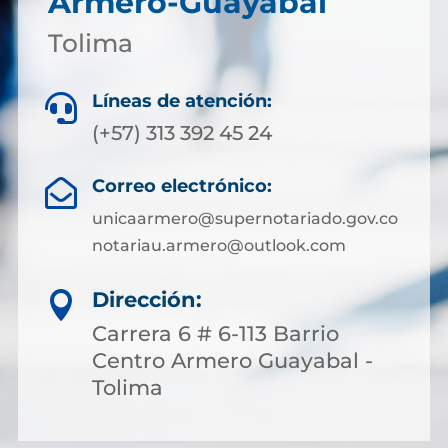
Armero-Guayabal
Tolima
Líneas de atención:

(+57) 313 392 45 24
Correo electrónico:

unicaarmero@supernotariado.gov.co
notariau.armero@outlook.com
Dirección:

Carrera 6 # 6-113 Barrio
Centro Armero Guayabal -
Tolima