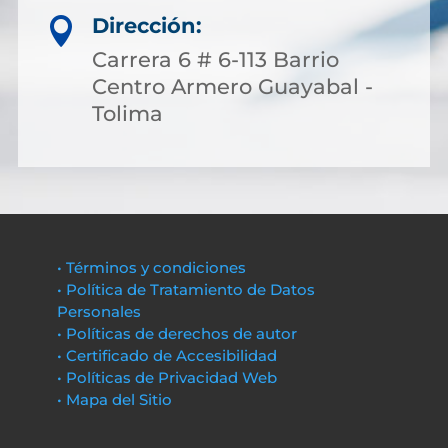
Dirección:

Carrera 6 # 6-113 Barrio
Centro Armero Guayabal -
Tolima
• Términos y condiciones
• Política de Tratamiento de Datos
Personales
• Políticas de derechos de autor
• Certificado de Accesibilidad
• Políticas de Privacidad Web
• Mapa del Sitio