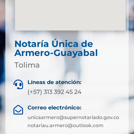
Notaría Única de
Armero-Guayabal
Tolima
Líneas de atención:

(+57) 313 392 45 24
Correo electrónico:

unicaarmero@supernotariado.gov.co
notariau.armero@outlook.com