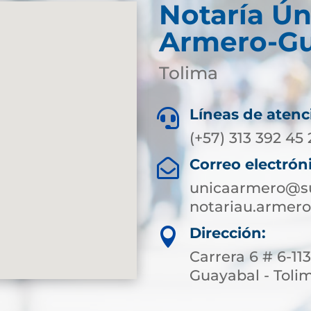
Notaría Ún
Armero-Gu
Tolima
Líneas de atenc

(+57) 313 392 45
Correo electrón

unicaarmero@su
notariau.armer
Dirección:

Carrera 6 # 6-11
Guayabal - Toli