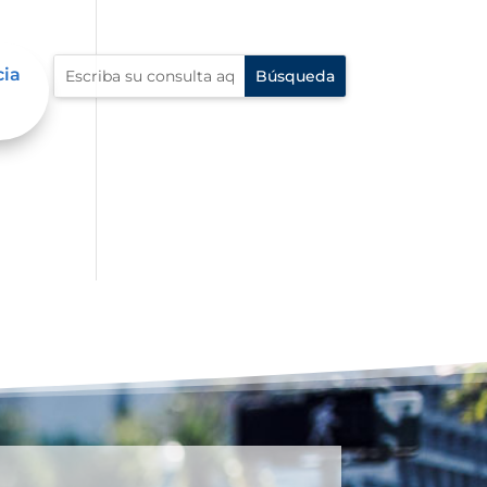
cia
an