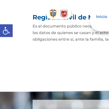
Registro Civil de Matr
Inicio
Abrir barra de herramientas
Es el documento público necesario par
los datos de quienes se casan y el act
obligaciones entre sí, ante la familia, l