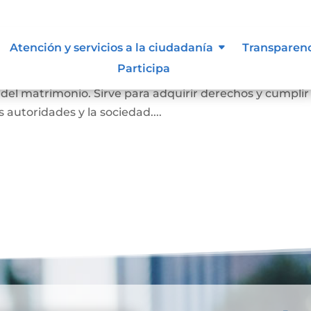
imonio
Atención y servicios a la ciudadanía
Transparen
Participa
a probar que una persona está casada. En él se registr
o del matrimonio. Sirve para adquirir derechos y cumplir
as autoridades y la sociedad....