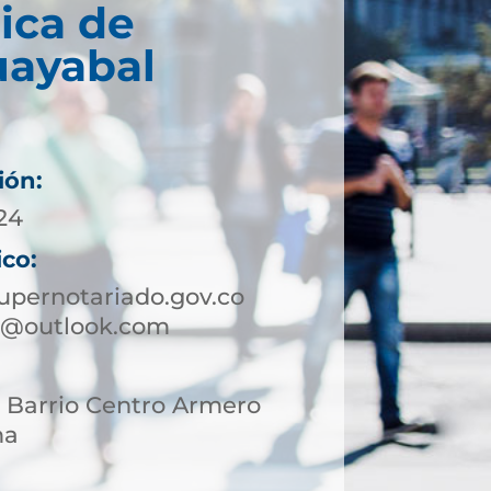
ica de
ayabal
ión:
 24
ico:
pernotariado.gov.co
o@outlook.com
3 Barrio Centro Armero
ma