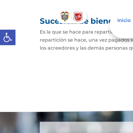
Sucesión de bienes po
Inicio
Abrir barra de herramientas
Es la que se hace para repartir los bie
repartición se hace, una vez pagados l
los acreedores y las demás personas qu