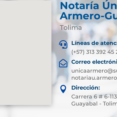
Notaría Ún
Armero-Gu
Tolima
Líneas de atenc

(+57) 313 392 45
Correo electrón

unicaarmero@su
notariau.armer
Dirección:

Carrera 6 # 6-11
Guayabal - Toli