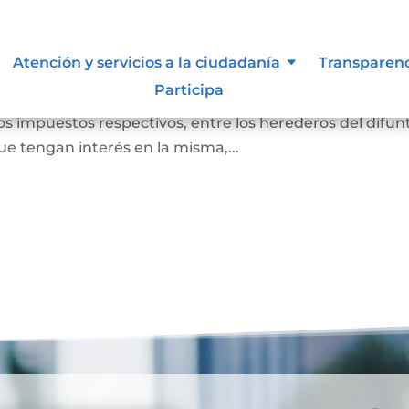
r causa de muerte
Atención y servicios a la ciudadanía
Transparen
Participa
nes del difunto, restando de ellos las deudas que tenía. 
os impuestos respectivos, entre los herederos del difun
e tengan interés en la misma,...