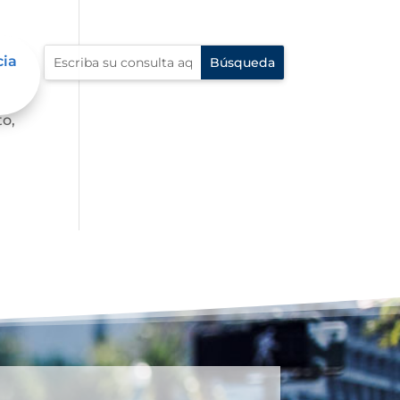
cia
Esta
to,