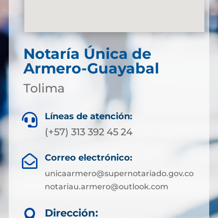
Notaría Única de
Armero-Guayabal
Tolima
Líneas de atención:

(+57) 313 392 45 24
Correo electrónico:

unicaarmero@supernotariado.gov.co
notariau.armero@outlook.com
Dirección:
