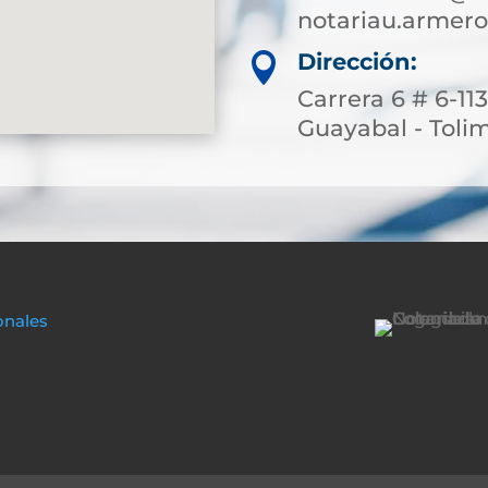
notariau.armer
Dirección:

Carrera 6 # 6-11
Guayabal - Toli
onales