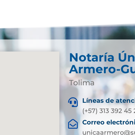
Notaría Ún
Armero-Gu
Tolima
Líneas de atenc

(+57) 313 392 45
Correo electrón

unicaarmero@su