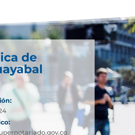
ica de
ayabal
ión:
 24
ico:
pernotariado.gov.co