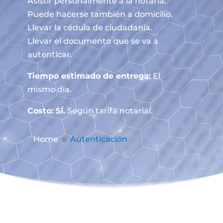
Asistir personalmente a la notaría.
Puede hacerse también a domicilio.
Llevar la cédula de ciudadanía.
Llevar el documento que se va a
autenticar.
Tiempo estimado de entrega:
El
mismo día.
Costo: SÍ.
Según tarifa notarial.
Home
Autenticación
9