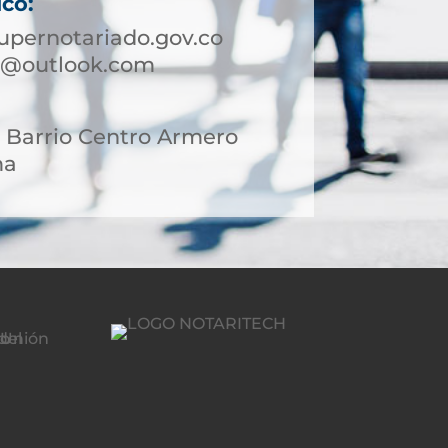
ico:
pernotariado.gov.co
o@outlook.com
3 Barrio Centro Armero
ma