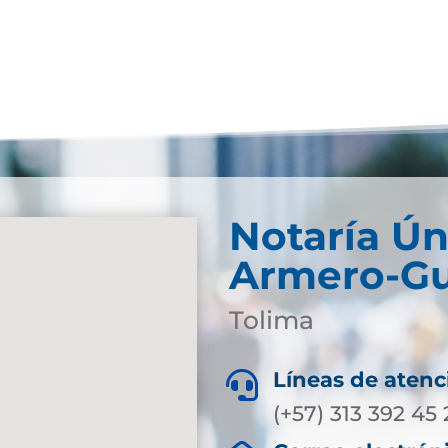
Notaría Ún
Armero-Gu
Tolima
Líneas de atenc

(+57) 313 392 45