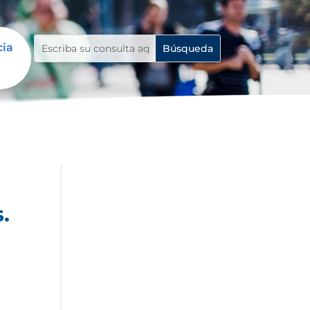
cia
.