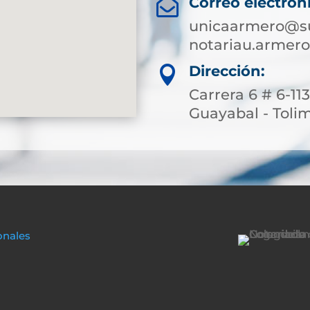
Correo electrón

unicaarmero@su
notariau.armer
Dirección:

Carrera 6 # 6-11
Guayabal - Toli
onales