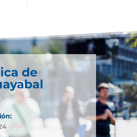
ica de
ayabal
ión:
 24