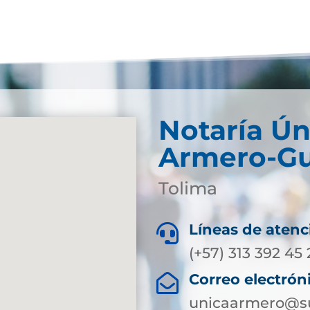
Notaría Ún
Armero-Gu
Tolima
Líneas de atenc

(+57) 313 392 45
Correo electrón

unicaarmero@su