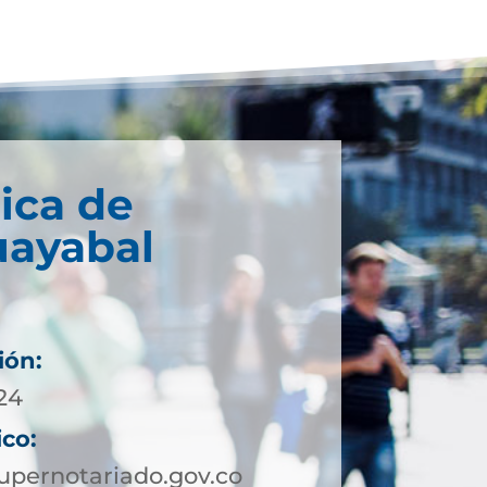
ica de
ayabal
ión:
 24
ico:
pernotariado.gov.co