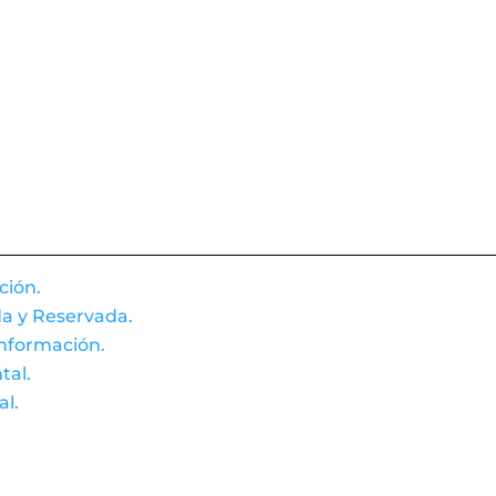
ción.
ada y Reservada.
Información.
tal.
al.