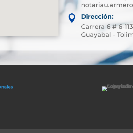
notariau.armer
Dirección:

Carrera 6 # 6-11
Guayabal - Toli
onales