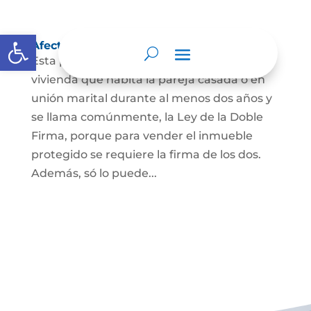
Abrir barra de herramientas
Afectación a Vivienda familiar
Esta protección la ordena la ley sobre la
vivienda que habita la pareja casada o en
unión marital durante al menos dos años y
se llama comúnmente, la Ley de la Doble
Firma, porque para vender el inmueble
protegido se requiere la firma de los dos.
Además, só lo puede...