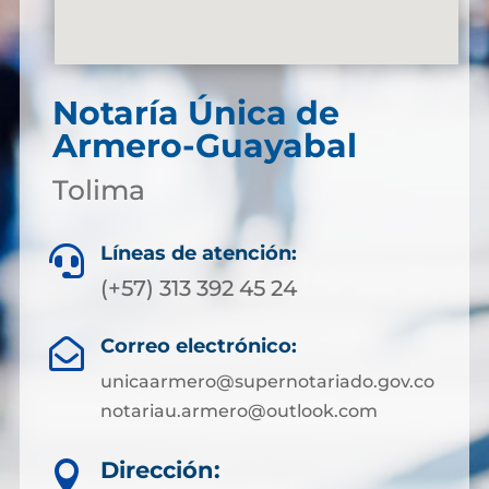
Notaría Única de
Armero-Guayabal
Tolima
Líneas de atención:

(+57) 313 392 45 24
Correo electrónico:

unicaarmero@supernotariado.gov.co
notariau.armero@outlook.com
Dirección:
