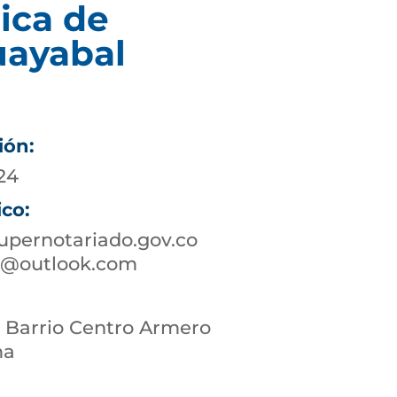
ica de
ayabal
ión:
 24
ico:
pernotariado.gov.co
o@outlook.com
3 Barrio Centro Armero
ma