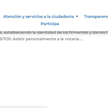
Atención y servicios a la ciudadanía
Transparen
Participa
crito de que las firmas que aparecen en un documento
, estableciendo la identidad de los firmantes y dando 
ITOS: Asistir personalmente a la notaría....