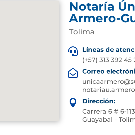
Notaría Ún
Armero-Gu
Tolima
Líneas de atenc

(+57) 313 392 45
Correo electrón

unicaarmero@su
notariau.armer
Dirección:

Carrera 6 # 6-11
Guayabal - Toli