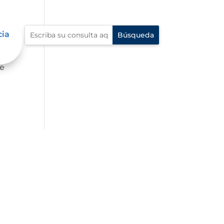
cia
fe