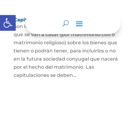
Abrir barra de herramientas
Capitulaciones Matrimoniales
Son los acuerdos que hacen las personas
que se van a casar (por matrimonio civil o
matrimonio religioso) sobre los bienes que
tienen o podrán tener, para incluirlos o no
en la futura sociedad conyugal que nacerá
por el hecho del matrimonio. Las
capitulaciones se deben...