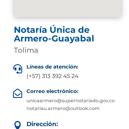
Notaría Única de
Armero-Guayabal
Tolima
Líneas de atención:

(+57) 313 392 45 24
Correo electrónico:

unicaarmero@supernotariado.gov.co
notariau.armero@outlook.com
Dirección:
