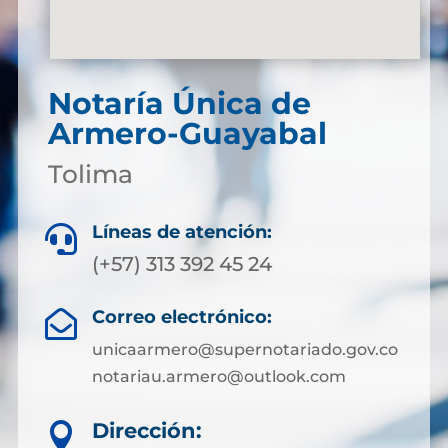
Notaría Única de
Armero-Guayabal
Tolima
Líneas de atención:

(+57) 313 392 45 24
Correo electrónico:

unicaarmero@supernotariado.gov.co
notariau.armero@outlook.com
Dirección:
