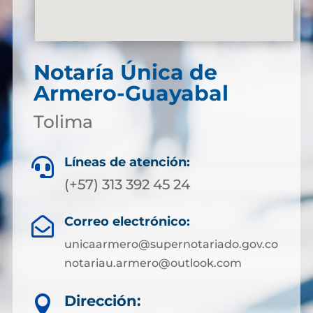
Notaría Única de
Armero-Guayabal
Tolima
Líneas de atención:

(+57) 313 392 45 24
Correo electrónico:

unicaarmero@supernotariado.gov.co
notariau.armero@outlook.com
Dirección:
